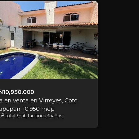
N
10,950,000
a en venta en Virreyes, Coto
Zapopan. 10.950 mdp
2
m
total
·
3
habitaciones
·
3
baños