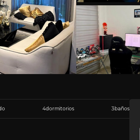
do
4
dormitorios
3
baños