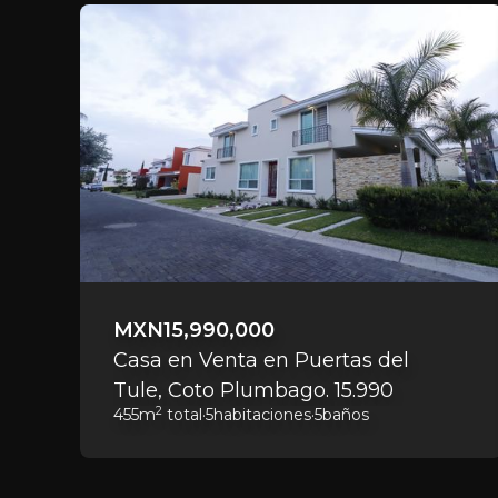
MXN
15,990,000
Casa en Venta en Puertas del
Tule, Coto Plumbago. 15.990
2
455
m
total
·
5
habitaciones
·
5
baños
mdp. Casa en Esquina