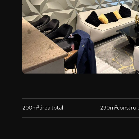
2
2
200
m
área total
290
m
construi