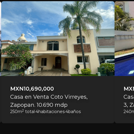
MXN
10,690,000
MX
Casa en Venta Coto Virreyes,
Cas
Zapopan. 10.690 mdp
3, 
2
250
m
total
·
4
habitaciones
·
4
baños
240