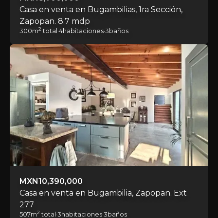
Casa en venta en Bugambilias, 1ra Sección,
Zapopan. 8.7 mdp
2
300
m
total
·
4
habitaciones
·
3
baños
MXN
10,390,000
Casa en venta en Bugambilia, Zapopan. Ext
277
2
507
m
total
·
3
habitaciones
·
3
baños