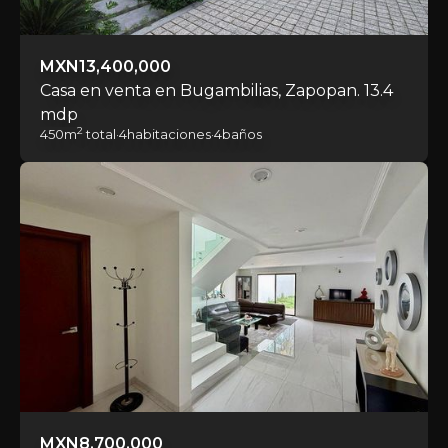
MXN
13,400,000
Casa en venta en Bugambilias, Zapopan. 13.4
mdp
2
450
m
total
·
4
habitaciones
·
4
baños
MXN
8,700,000